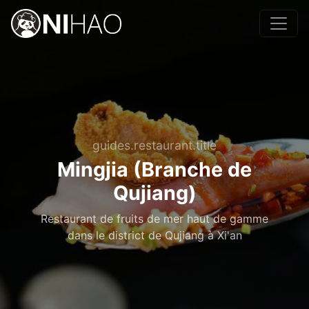
guides.restaurant.title
Mingjia (Branche de
Qujiang)
Restaurant de fruits de mer haut de gamme
dans le district de Qujiang à Xi'an