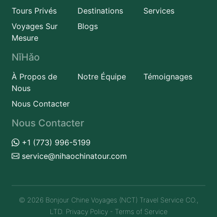
Tours Privés
Destinations
Services
Voyages Sur
Blogs
Mesure
NǐHǎo
À Propos de
Notre Équipe
Témoignages
Nous
Nous Contacter
Nous Contacter
+1 (773) 996-5199
service@nihaochinatour.com
© 2026 Bonjour Chine Voyages (NCT) Travel Service CO.,
LTD.
Privacy Policy
-
Terms of Service