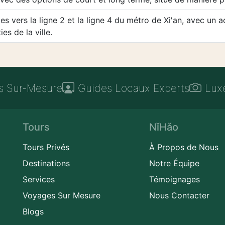
s vers la ligne 2 et la ligne 4 du métro de Xi'an, avec un a
es de la ville.
s Sur-Mesure
Guides Locaux Experts
Lux
Tours
NǐHǎo
Tours Privés
À Propos de Nous
Destinations
Notre Équipe
Services
Témoignages
Voyages Sur Mesure
Nous Contacter
Blogs