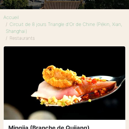
Accueil
Circuit de 8 jours Triangle d'Or de Chine (Pékin, Xian,
Shanghai)
Restaurants
Mingjia (Branche de Qujiang)