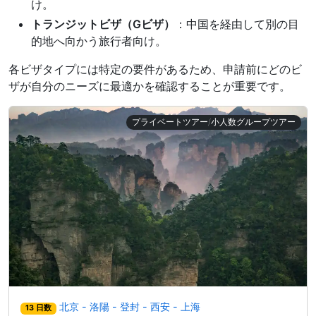
け。
トランジットビザ（Gビザ）
：中国を経由して別の目
的地へ向かう旅行者向け。
各ビザタイプには特定の要件があるため、申請前にどのビ
ザが自分のニーズに最適かを確認することが重要です。
プライベートツアー/小人数グループツアー
北京 - 洛陽 - 登封 - 西安 - 上海
13 日数