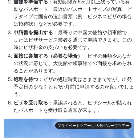
書類を準備する
：有効期限が6ヶ月以上残っている有
効なパスポート、最近のパスポートサイズの写真、ビ
ザタイプに固有の追加書類（例：ビジネスビザの場合
は招待状）などが必要です。
申請書を提出する
：最寄りの中国大使館や領事館で、
またはビザサービス業者を通じて申請できます。この
時にビザ料金の支払いも必要です。
面接に参加する（必要な場合）
：ビザの種類やあなた
の状況に応じて、大使館や領事館での面接を求められ
ることがあります。
処理を待つ
：ビザの処理時間はさまざまですが、出発
予定日の少なくとも1か月前に申請するのが良いでしょ
う。
ビザを受け取る
：承認されると、ビザシールが貼られ
たパスポートを受け取る通知が来ます。
プライベートツアー/小人数グループツアー