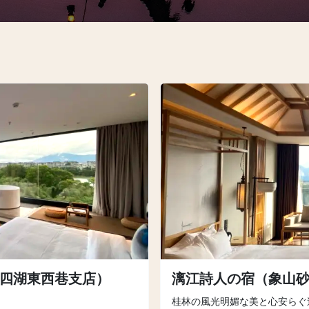
江四湖東西巷支店）
漓江詩人の宿（象山
桂林の風光明媚な美と心安らぐ