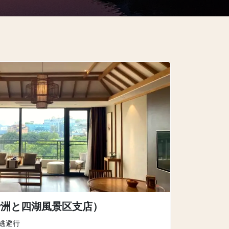
砂洲と四湖風景区支店）
逃避行