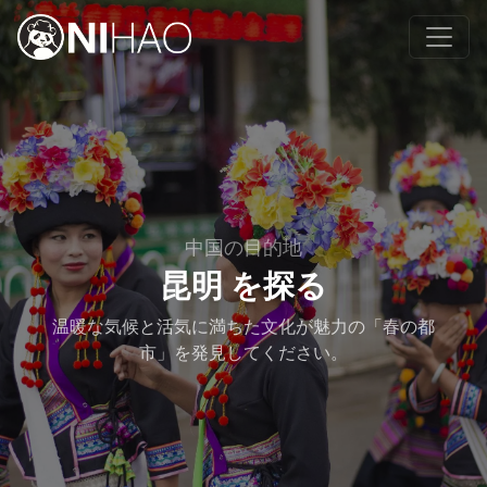
中国の目的地
昆明 を探る
温暖な気候と活気に満ちた文化が魅力の「春の都
市」を発見してください。