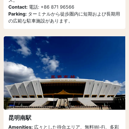
ス。
Contact:
電話: +86 871 96566
Parking:
ターミナルから徒歩圏内に短期および長期用
の広範な駐車施設があります。
昆明南駅
Amenities:
広々とした待合エリア、無料Wi-Fi、多彩