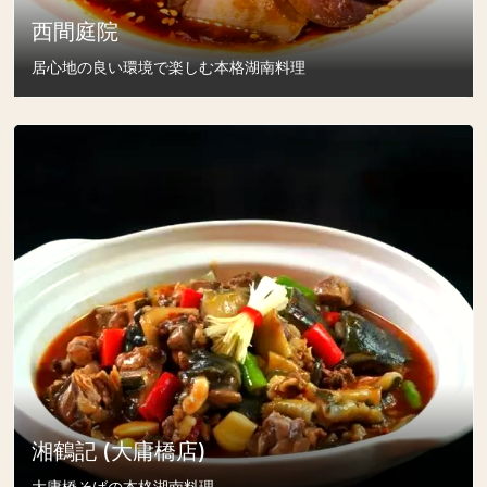
西間庭院
居心地の良い環境で楽しむ本格湖南料理
湘鶴記 (大庸橋店)
大庸橋そばの本格湖南料理