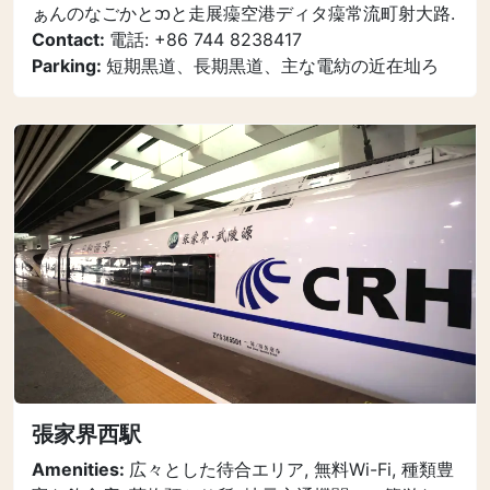
ぁんのなごかとᦘと走展㿋空港ディタ㿋常流町射大路.
Contact:
電話: +86 744 8238417
Parking:
短期黒道、長期黒道、主な電紡の近在圸ろ
張家界西駅
Amenities:
広々とした待合エリア, 無料Wi-Fi, 種類豊