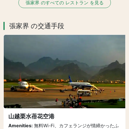
張家界 のすべての レストラン を見る
張家界 の交通手段
山越栗水蓓花空港
Amenities:
無料Wi-Fi、カフェランジが情締かったふ