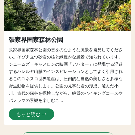
張家界国家森林公園
張家界国家森林公園の息をのむような風景を発見してくださ
い。そびえ立つ砂岩の柱と緑豊かな風景で知られています。
ジェームズ・キャメロンの映画「アバター」に登場する浮遊
するハレルヤ山脈のインスピレーションとしてよく引用され
るこのユネスコ世界遺産は、圧倒的な自然の美しさと多様な
野生動物を提供します。公園の見事な岩の形成、澄んだ小
川、古代の森林を探検しながら、絶景のハイキングコースや
パノラマの景観を楽しむこ...
もっと読む