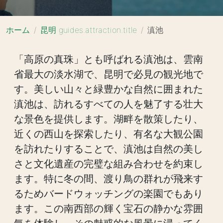
ホーム
昆明 guides.attraction.title
滇池
「高原の真珠」とも呼ばれる滇池は、雲南
省最大の淡水湖で、昆明で必見の観光地で
す。美しい山々と緑豊かな自然に囲まれた
滇池は、訪れるすべての人を魅了する壮大
な景色を提供します。湖畔を散策したり、
近くの西山を探索したり、有名な大観公園
を訪れたりすることで、滇池は自然の美し
さと文化遺産の完璧な組み合わせを約束し
ます。特に冬の間、渡り鳥の群れが飛来す
るためバードウォッチングの楽園でもあり
ます。この南西部の輝く宝石の静かな雰囲