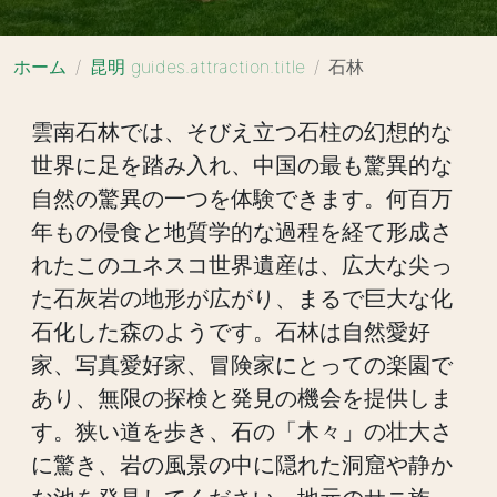
ホーム
昆明 guides.attraction.title
石林
雲南石林では、そびえ立つ石柱の幻想的な
世界に足を踏み入れ、中国の最も驚異的な
自然の驚異の一つを体験できます。何百万
年もの侵食と地質学的な過程を経て形成さ
れたこのユネスコ世界遺産は、広大な尖っ
た石灰岩の地形が広がり、まるで巨大な化
石化した森のようです。石林は自然愛好
家、写真愛好家、冒険家にとっての楽園で
あり、無限の探検と発見の機会を提供しま
す。狭い道を歩き、石の「木々」の壮大さ
に驚き、岩の風景の中に隠れた洞窟や静か