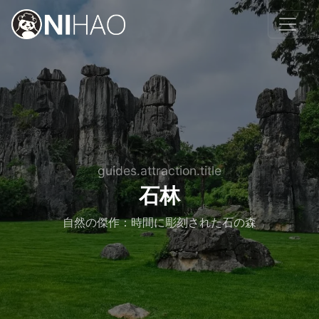
guides.attraction.title
石林
自然の傑作：時間に彫刻された石の森