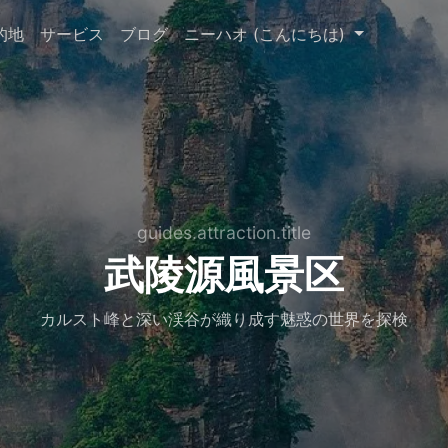
的地
サービス
ブログ
ニーハオ (こんにちは)
guides.attraction.title
武陵源風景区
カルスト峰と深い渓谷が織り成す魅惑の世界を探検