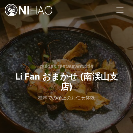
guides.restaurant.title
Li Fan おまかせ (南渓山支
店)
桂林での極上のお任せ体験