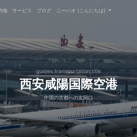
的地
サービス
ブログ
ニーハオ (こんにちは)
guides.transportation.title
西安咸陽国際空港
中国の古都への玄関口