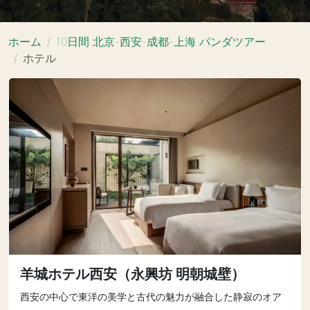
ホーム
10日間 北京-西安-成都-上海 パンダツアー
ホテル
羊城ホテル西安（永興坊 明朝城壁）
西安の中心で東洋の美学と古代の魅力が融合した静寂のオア