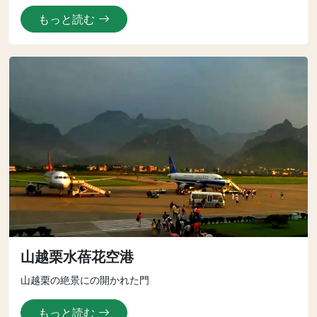
もっと読む
山越栗水蓓花空港
山越栗の絶景にの開かれた門
もっと読む