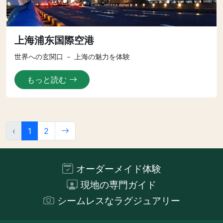
上海浦东国際空港
世界への玄関口 － 上海の魅力を体験
もっと読む
‹
1
2
オーダーメイド体験
現地の専門ガイド
シームレスなラグジュアリー