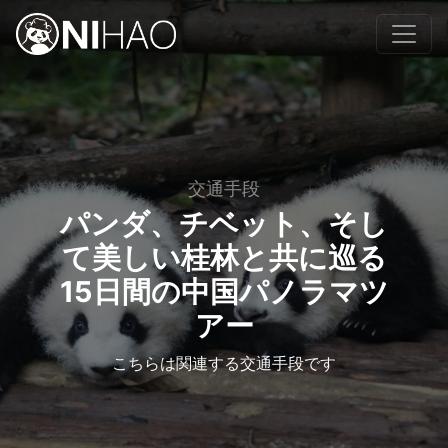
交通手段
パンダ、チベット、そし
て美しい桂林と共に巡る
15日間の中国パノラマツ
アー
こちらは関連する交通手段です