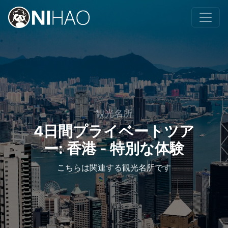
観光名所
4日間プライベートツア
ー: 香港 - 特別な体験
こちらは関連する観光名所です