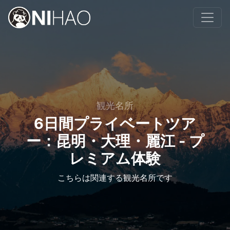
観光名所
6日間プライベートツア
ー：昆明・大理・麗江 - プ
レミアム体験
こちらは関連する観光名所です