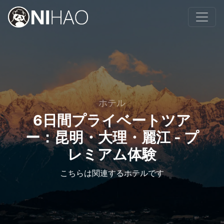
ホテル
6日間プライベートツア
ー：昆明・大理・麗江 - プ
レミアム体験
こちらは関連するホテルです