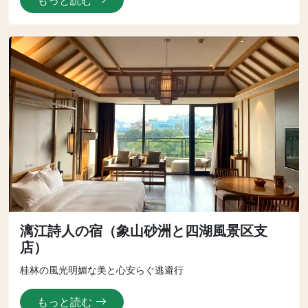
もっと読む
漓江詩人の宿（象山砂洲と四湖風景区支
店）
桂林の風光明媚な美と心安らぐ逃避行
もっと読む