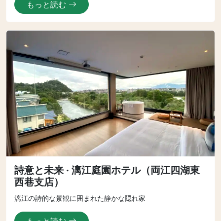
もっと読む
詩意と未来 · 漓江庭園ホテル（両江四湖東
西巷支店）
漓江の詩的な景観に囲まれた静かな隠れ家