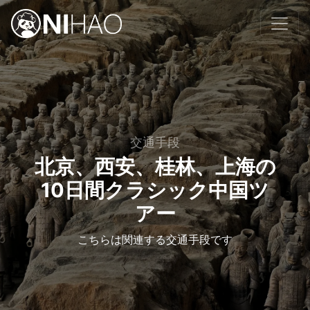
交通手段
北京、西安、桂林、上海の
10日間クラシック中国ツ
アー
こちらは関連する交通手段です