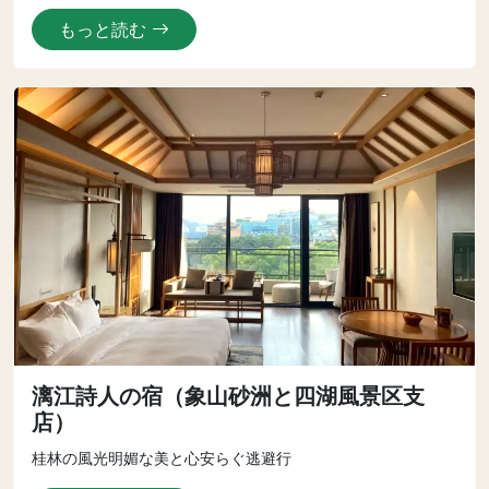
もっと読む
漓江詩人の宿（象山砂洲と四湖風景区支
店）
桂林の風光明媚な美と心安らぐ逃避行