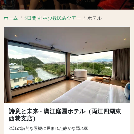
ホーム
5日間 桂林少数民族ツアー
ホテル
詩意と未来 · 漓江庭園ホテル（両江四湖東
西巷支店）
漓江の詩的な景観に囲まれた静かな隠れ家