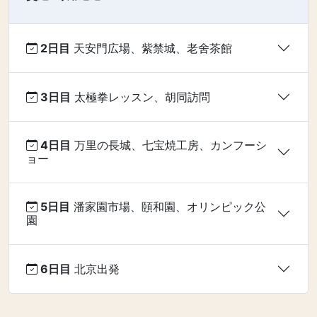
2日目
天安門広場、紫禁城、老舍茶館
3日目
太極拳レッスン、胡同訪問
4日目
万里の長城、七宝焼工房、カンフーシ
ョー
5日目
潘家園市場、頤和園、オリンピック公
園
6日目
北京出発