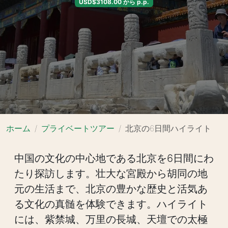
USD$3108.00 から p.p.
ホーム
プライベートツアー
北京の6日間ハイライト
中国の文化の中心地である北京を6日間にわ
たり探訪します。壮大な宮殿から胡同の地
元の生活まで、北京の豊かな歴史と活気あ
る文化の真髄を体験できます。ハイライト
には、紫禁城、万里の長城、天壇での太極