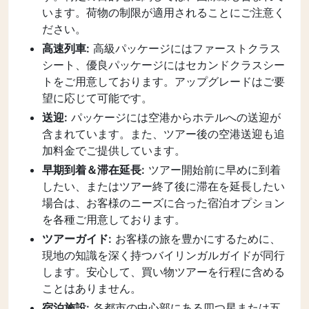
います。荷物の制限が適用されることにご注意く
ださい。
高速列車:
高級パッケージにはファーストクラス
シート、優良パッケージにはセカンドクラスシー
トをご用意しております。アップグレードはご要
望に応じて可能です。
送迎:
パッケージには空港からホテルへの送迎が
含まれています。また、ツアー後の空港送迎も追
加料金でご提供しています。
早期到着＆滞在延長:
ツアー開始前に早めに到着
したい、またはツアー終了後に滞在を延長したい
場合は、お客様のニーズに合った宿泊オプション
を各種ご用意しております。
ツアーガイド:
お客様の旅を豊かにするために、
現地の知識を深く持つバイリンガルガイドが同行
します。安心して、買い物ツアーを行程に含める
ことはありません。
宿泊施設:
各都市の中心部にある四つ星または五