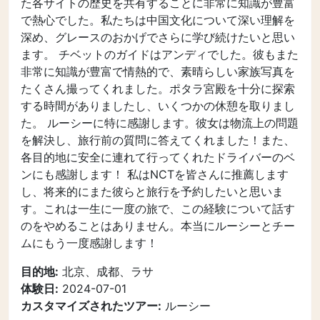
た各サイトの歴史を共有することに非常に知識が豊富
で熱心でした。私たちは中国文化について深い理解を
深め、グレースのおかげでさらに学び続けたいと思い
ます。 チベットのガイドはアンディでした。彼もまた
非常に知識が豊富で情熱的で、素晴らしい家族写真を
たくさん撮ってくれました。ポタラ宮殿を十分に探索
する時間がありましたし、いくつかの休憩を取りまし
た。 ルーシーに特に感謝します。彼女は物流上の問題
を解決し、旅行前の質問に答えてくれました！また、
各目的地に安全に連れて行ってくれたドライバーのベ
ンにも感謝します！ 私はNCTを皆さんに推薦します
し、将来的にまた彼らと旅行を予約したいと思いま
す。これは一生に一度の旅で、この経験について話す
のをやめることはありません。本当にルーシーとチー
ムにもう一度感謝します！
目的地:
北京、成都、ラサ
体験日:
2024-07-01
カスタマイズされたツアー:
ルーシー