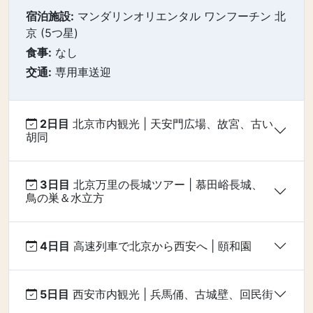
宿泊施設:
マンダリンオリエンタル ワンフーチン 北
京 (5つ星)
食事:
なし
交通:
専用車送迎
2日目
北京市内観光 | 天安門広場、故宮、古い
胡同
3日目
北京万里の長城ツアー | 慕田峪長城、
鳥の巣＆水立方
4日目
高速列車で北京から西安へ | 頤和園
5日目
西安市内観光 | 兵馬俑、古城壁、回民街