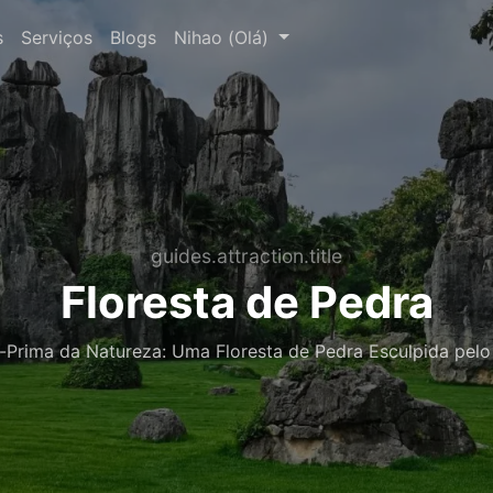
s
Serviços
Blogs
Nihao (Olá)
guides.attraction.title
Floresta de Pedra
-Prima da Natureza: Uma Floresta de Pedra Esculpida pel