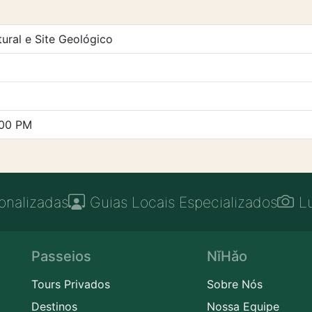
ural e Site Geológico
:00 PM
onalizadas
Guias Locais Especializados
L
Passeios
NǐHǎo
Tours Privados
Sobre Nós
Destinos
Nossa Equipe