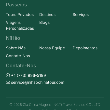
Passeios
Tours Privados
Destinos
Serviços
Viagens
Blogs
Personalizadas
NǐHǎo
Sobre Nós
Nossa Equipe
Depoimentos
Contate-Nos
Contate-Nos
+1 (773) 996-5199
service@nihaochinatour.com
© 2026 Olá China Viagens (NCT) Travel Service CO., LTD.