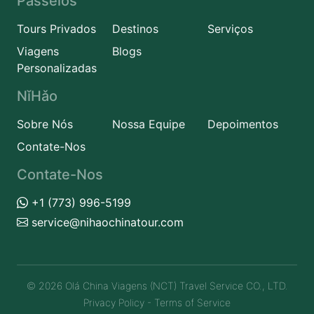
Passeios
Tours Privados
Destinos
Serviços
Viagens
Blogs
Personalizadas
NǐHǎo
Sobre Nós
Nossa Equipe
Depoimentos
Contate-Nos
Contate-Nos
+1 (773) 996-5199
service@nihaochinatour.com
© 2026 Olá China Viagens (NCT) Travel Service CO., LTD.
Privacy Policy
-
Terms of Service