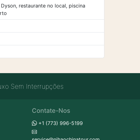
yson, restaurante no local, piscina
rto
uxo Sem Interrupções
Contate-Nos
+1 (773) 996-5199
service@nihaochinatour.com