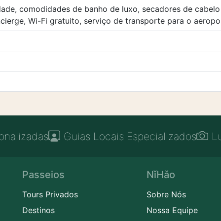
ade, comodidades de banho de luxo, secadores de cabelo D
ncierge, Wi-Fi gratuito, serviço de transporte para o aeropo
onalizadas
Guias Locais Especializados
L
Passeios
NǐHǎo
Tours Privados
Sobre Nós
Destinos
Nossa Equipe