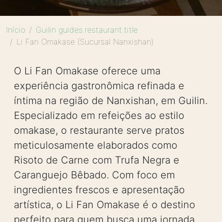
Início
Guilin guides.restaurant.title
Li Fan Omakase (Sucursal Nanxishan)
O Li Fan Omakase oferece uma
experiência gastronômica refinada e
íntima na região de Nanxishan, em Guilin.
Especializado em refeições ao estilo
omakase, o restaurante serve pratos
meticulosamente elaborados como
Risoto de Carne com Trufa Negra e
Caranguejo Bêbado. Com foco em
ingredientes frescos e apresentação
artística, o Li Fan Omakase é o destino
perfeito para quem busca uma jornada