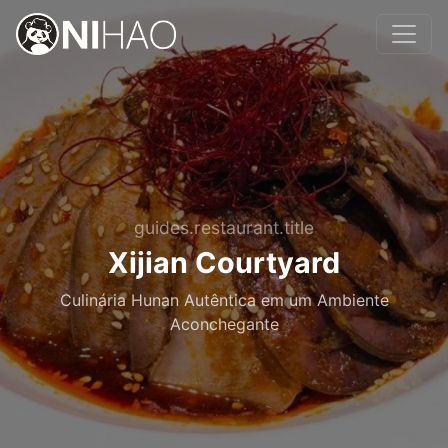
guides.restaurant.title
Xijian Courtyard
Culinária Hunan Autêntica em um Ambiente
Aconchegante