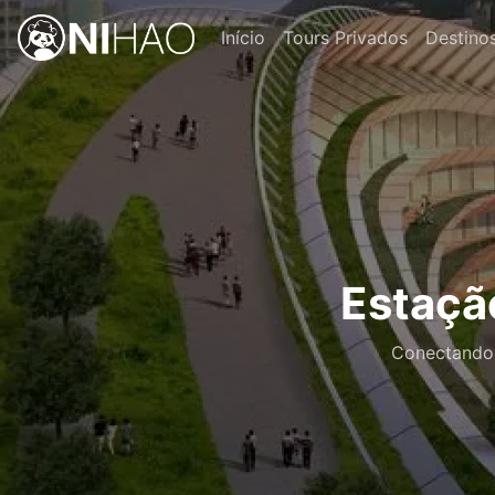
Início
Tours Privados
Destino
Estaçã
Conectando 