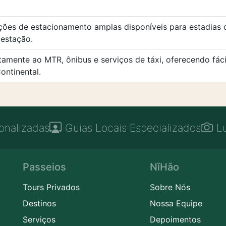
ções de estacionamento amplas disponíveis para estadias d
estação.
amente ao MTR, ônibus e serviços de táxi, oferecendo fác
ontinental.
onalizadas
Guias Locais Especializados
L
Passeios
NǐHǎo
Tours Privados
Sobre Nós
Destinos
Nossa Equipe
Serviços
Depoimentos