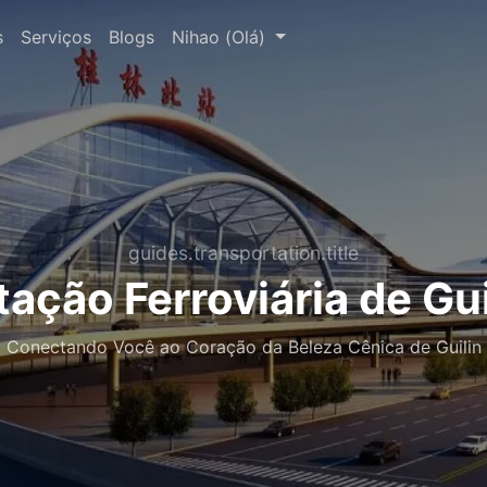
s
Serviços
Blogs
Nihao (Olá)
guides.transportation.title
tação Ferroviária de Gui
Conectando Você ao Coração da Beleza Cênica de Guilin