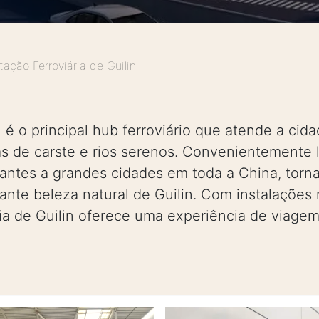
tação Ferroviária de Guilin
n é o principal hub ferroviário que atende a cid
 de carste e rios serenos. Convenientemente l
jantes a grandes cidades em toda a China, tor
rante beleza natural de Guilin. Com instalações
ária de Guilin oferece uma experiência de viage