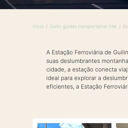
Início
Guilin guides.transportation.title
Es
A Estação Ferroviária de Guili
suas deslumbrantes montanhas
cidade, a estação conecta via
ideal para explorar a deslumb
eficientes, a Estação Ferrovi