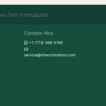
uxo Sem Interrupções
Contate-Nos
+1 (773) 996-5199
service@nihaochinatour.com