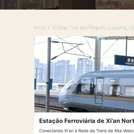
Início
10 Dias Tour por Pequim, Luoyang, D
Estação Ferroviária de Xi'an Nor
Conectando Xi'an à Rede de Trens de Alta Velo