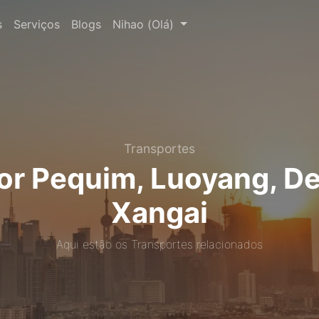
s
Serviços
Blogs
Nihao (Olá)
Transportes
por Pequim, Luoyang, De
Xangai
Aqui estão os Transportes relacionados