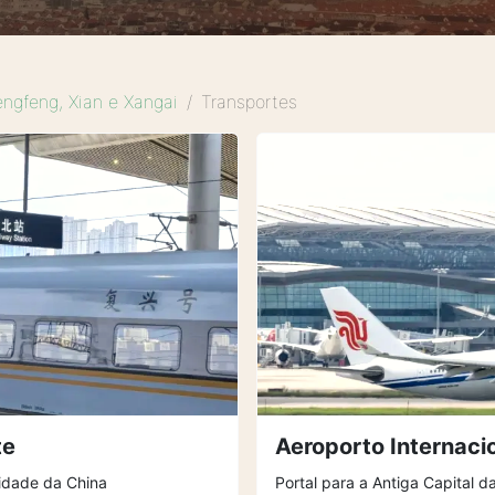
engfeng, Xian e Xangai
Transportes
te
Aeroporto Internaci
cidade da China
Portal para a Antiga Capital d