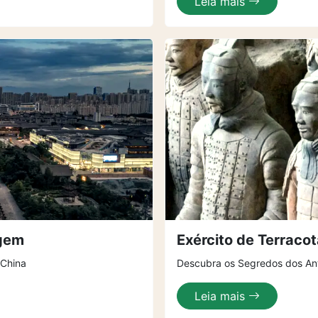
Leia mais
agem
Exército de Terraco
 China
Descubra os Segredos dos Ant
Leia mais