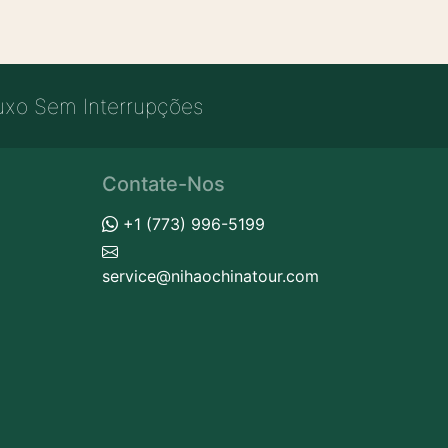
uxo Sem Interrupções
Contate-Nos
+1 (773) 996-5199
service@nihaochinatour.com