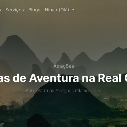
s
Serviços
Blogs
Nihao (Olá)
Atrações
as de Aventura na Real
Aqui estão os Atrações relacionados