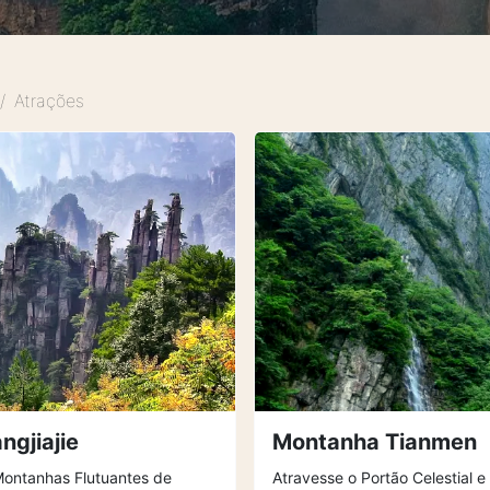
Atrações
ngjiajie
Montanha Tianmen
Montanhas Flutuantes de
Atravesse o Portão Celestial 