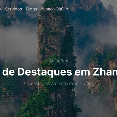
s
Serviços
Blogs
Nihao (Olá)
Atrações
s de Destaques em Zhang
Aqui estão os Atrações relacionados