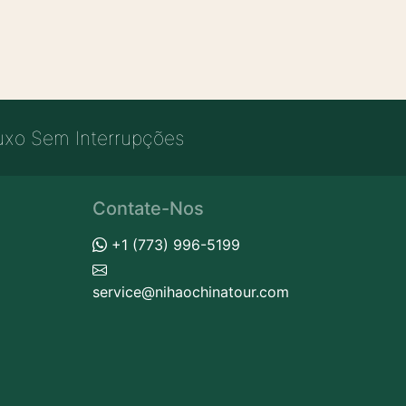
uxo Sem Interrupções
Contate-Nos
+1 (773) 996-5199
service@nihaochinatour.com