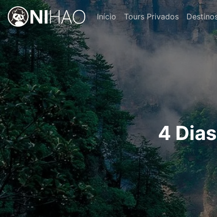
Início
Tours Privados
Destino
4 Dia