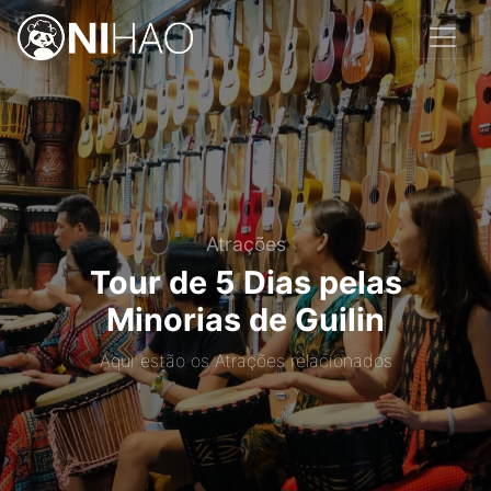
Atrações
Tour de 5 Dias pelas
Minorias de Guilin
Aqui estão os Atrações relacionados