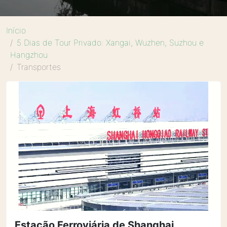
Início
5 Dias de Tour Privado: Xangai, Wuzhen, Suzhou e
Hangzhou
Transportes
Estação Ferroviária de Shanghai