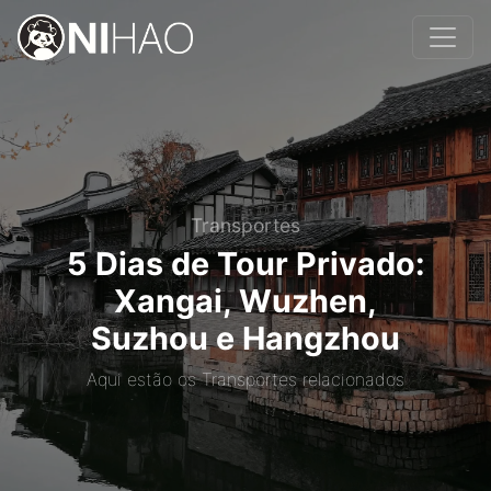
Transportes
5 Dias de Tour Privado:
Xangai, Wuzhen,
Suzhou e Hangzhou
Aqui estão os Transportes relacionados