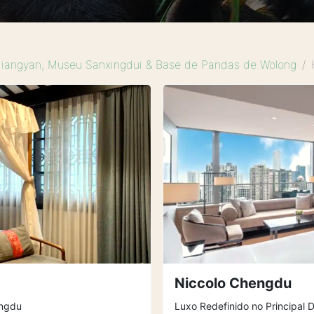
ujiangyan, Museu Sanxingdui & Base de Pandas de Wolong
Niccolo Chengdu
engdu
Luxo Redefinido no Principal