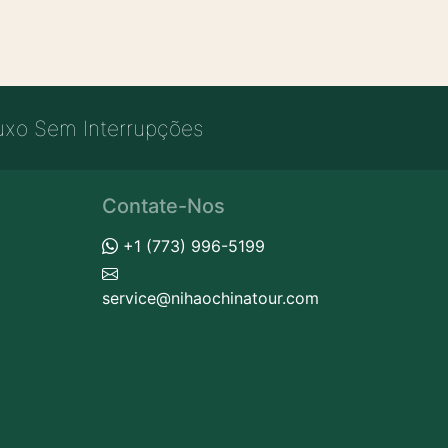
uxo Sem Interrupções
Contate-Nos
+1 (773) 996-5199
service@nihaochinatour.com