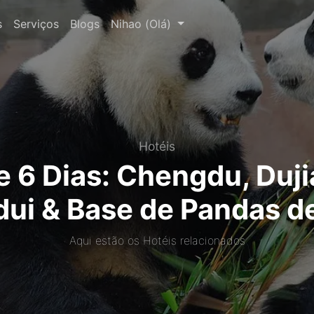
s
Serviços
Blogs
Nihao (Olá)
Hotéis
e 6 Dias: Chengdu, Du
dui & Base de Pandas d
Aqui estão os Hotéis relacionados