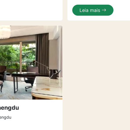
Leia mais
Chengdu
hengdu