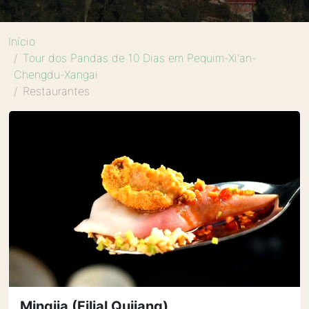
Início
Tour dos Pandas de 10 Dias em Pequim-Xi'an-
Chengdu-Xangai
Restaurantes
Mingjia (Filial Qujiang)