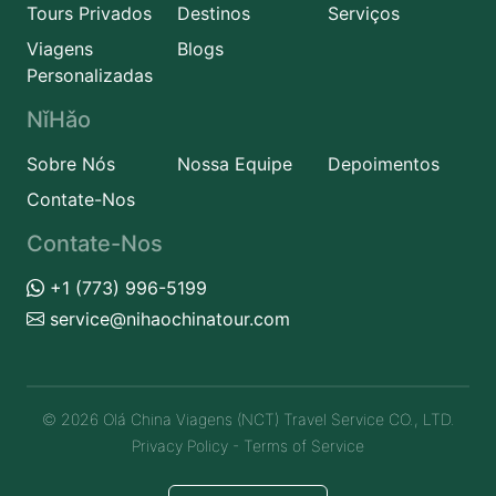
Tours Privados
Destinos
Serviços
Viagens
Blogs
Personalizadas
NǐHǎo
Sobre Nós
Nossa Equipe
Depoimentos
Contate-Nos
Contate-Nos
+1 (773) 996-5199
service@nihaochinatour.com
© 2026 Olá China Viagens (NCT) Travel Service CO., LTD.
Privacy Policy
-
Terms of Service