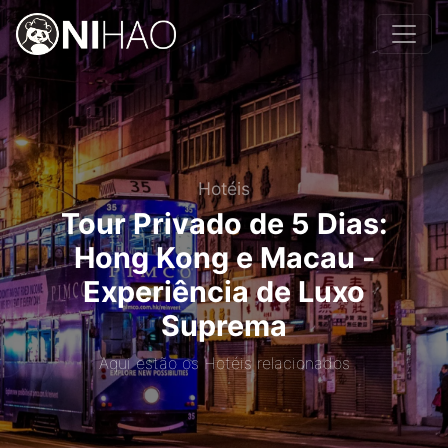
Hotéis
Tour Privado de 5 Dias:
Hong Kong e Macau -
Experiência de Luxo
Suprema
Aqui estão os Hotéis relacionados