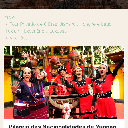
Início
Tour Privado de 6 Dias: Jianshui, Honghe e Lago
Fuxian - Experiência Luxuosa
Atrações
Vilarejo das Nacionalidades de Yunnan