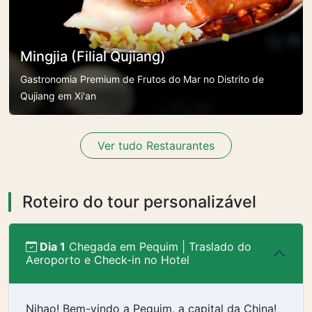
Mingjia (Filial Qujiang)
Gastronomia Premium de Frutos do Mar no Distrito de
Qujiang em Xi'an
Ver tudo Restaurantes
Roteiro do tour personalizável
Dia 1
Chegada em Pequim | Traslado do
Aeroporto e Check-in no Hotel
Nihao! Bem-vindo a Pequim, a capital da China!