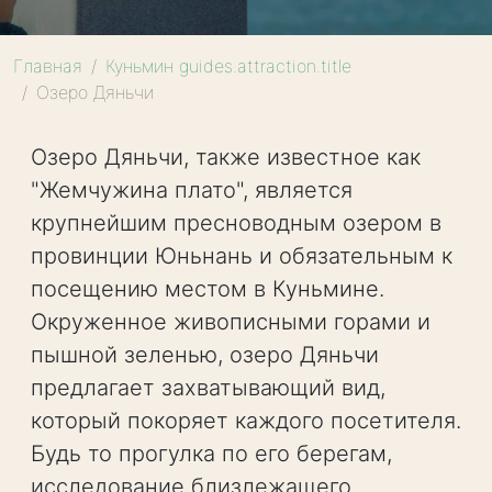
Главная
Куньмин guides.attraction.title
Озеро Дяньчи
Озеро Дяньчи, также известное как
"Жемчужина плато", является
крупнейшим пресноводным озером в
провинции Юньнань и обязательным к
посещению местом в Куньмине.
Окруженное живописными горами и
пышной зеленью, озеро Дяньчи
предлагает захватывающий вид,
который покоряет каждого посетителя.
Будь то прогулка по его берегам,
исследование близлежащего