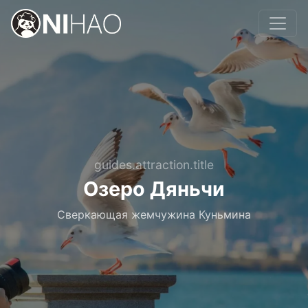
guides.attraction.title
Озеро Дяньчи
Сверкающая жемчужина Куньмина