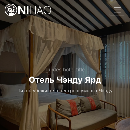
guides.hotel.title
Отель Чэнду Ярд
Тихое убежище в центре шумного Чэнду