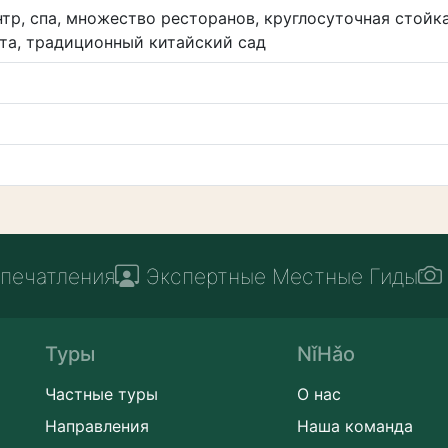
тр, спа, множество ресторанов, круглосуточная стойк
рта, традиционный китайский сад
печатления
Экспертные Местные Гиды
Туры
NǐHǎo
Частные туры
О нас
Направления
Наша команда