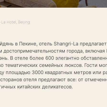
-La Hotel, Beijing
дянь в Пекине, отель Shangri-La предлага
м достопримечательностям города, включая 
энь. В отеле более 600 элегантно обставле
о тематических семейных люксов. Гости мог
ду площадью 3000 квадратных метров или ра
есторанов отеля предлагают все: от отмече
тичных китайских деликатесов.