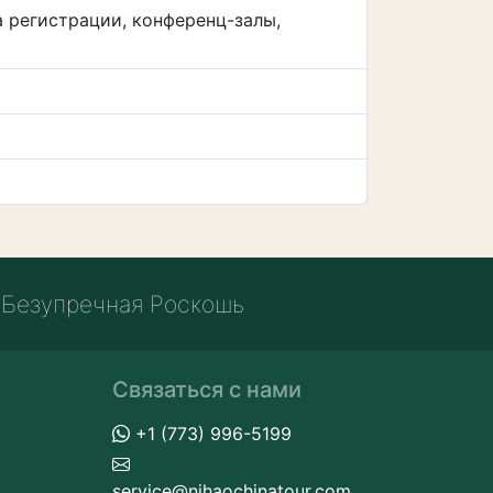
а регистрации, конференц-залы,
Безупречная Роскошь
Связаться с нами
+1 (773) 996-5199
service@nihaochinatour.com