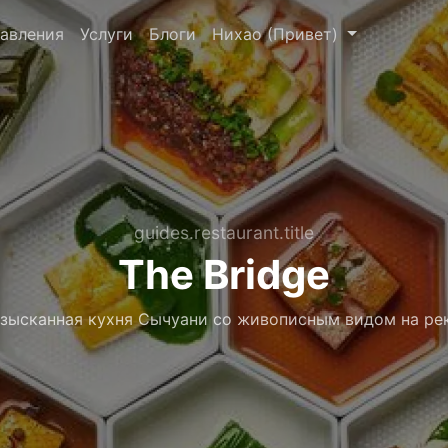
авления
Услуги
Блоги
Нихао (Привет)
guides.restaurant.title
The Bridge
зысканная кухня Сычуани со живописным видом на ре