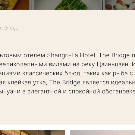
e Bridge
товым отелем Shangri-La Hotel, The Bridge
великолепными видами на реку Цзиньцзян. 
иями классических блюд, таких как рыба с
я клейкая утка, The Bridge является идеаль
ычуани в элегантной и спокойной обстановке