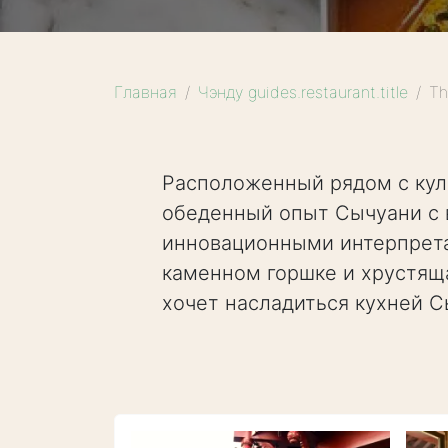
Главная
Чэнду guides.restaurant.title
Th
Расположенный рядом с куль
обеденный опыт Сычуани с 
инновационными интерпретац
каменном горшке и хрустяща
хочет насладиться кухней С