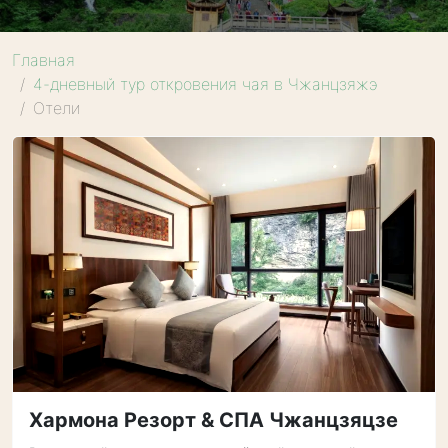
Главная
4-дневный тур откровения чая в Чжанцзяжэ
Отели
Хармона Резорт & СПА Чжанцзяцзе