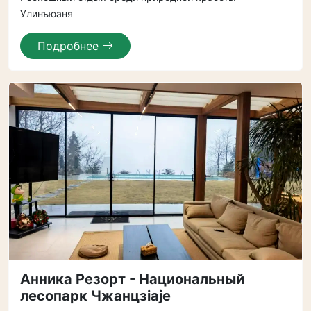
Улинъюаня
Подробнее
Анника Резорт - Национальный
лесопарк Чжанцзiajе