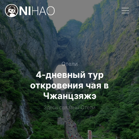
Отели
4-дневный тур
откровения чая в
Чжанцзяжэ
Здесь связаны Отели