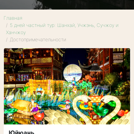
Главная
5 дней частный тур: Шанхай, Учжэнь, Сучжоу и
Ханчжоу
Достопримечательности
Юйюань