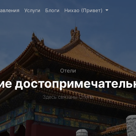
авления
Услуги
Блоги
Нихао (Привет)
Отели
шие достопримечатель
Здесь связаны Отели