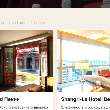
льности Пекина
Отели
rd Пекин
Shangri-La Hotel, Be
йского внутреннего дворика
Элегантность и роскошь в 