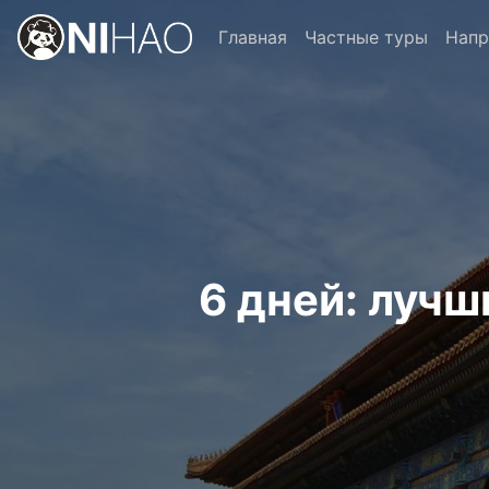
Главная
Частные туры
Напр
6 дней: луч