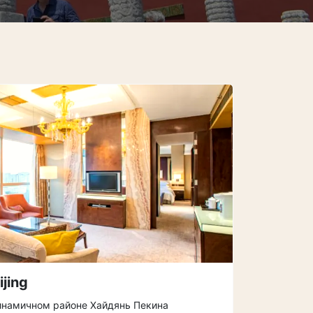
ijing
динамичном районе Хайдянь Пекина