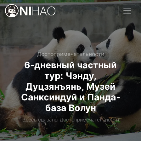
Достопримечательности
6-дневный частный
тур: Чэнду,
Дуцзянъянь, Музей
Санксиндуй и Панда-
база Волун
Здесь связаны Достопримечательности