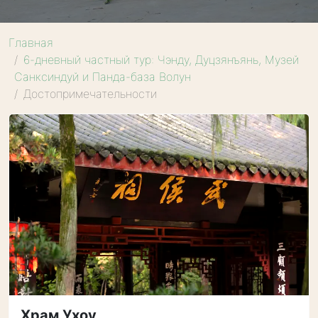
Главная
6-дневный частный тур: Чэнду, Дуцзянъянь, Музей
Санксиндуй и Панда-база Волун
Достопримечательности
Храм Ухоу