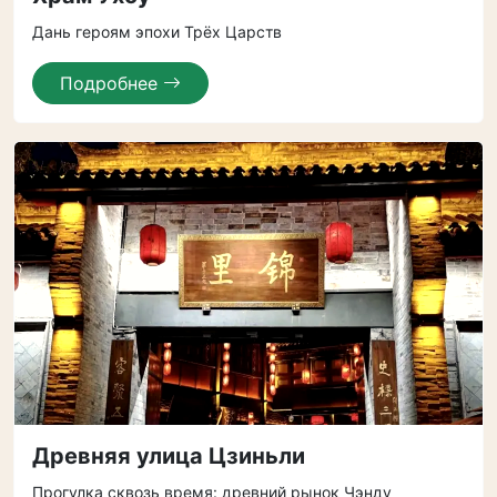
Дань героям эпохи Трёх Царств
Подробнее
Древняя улица Цзиньли
Прогулка сквозь время: древний рынок Чэнду